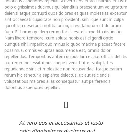
doloribus asperiores repellat. At vero eos et accusamus et iusto
odio dignissimos ducimus qui blanditiis praesentium voluptatum
deleniti atque corrupti quos dolores et quas molestias excepturi
sint occaecati cupiditate non provident, similique sunt in culpa
qui officia deserunt mollitia animi, id est laborum et dolorum
fuga. Et harum quidem rerum facilis est et expedita distinctio.
Nam libero tempore, cum soluta nobis est eligendi optio
cumque nihil impedit quo minus id quod maxime placeat facere
possimus, omnis voluptas assumenda est, omnis dolor
repellendus. Temporibus autem quibusdam et aut officiis debitis
aut rerum necessitatibus saepe eveniet ut et voluptates
repudiandae sint et molestiae non recusandae. Itaque earum
rerum hic tenetur a sapiente delectus, ut aut reiciendis
voluptatibus maiores alias consequatur aut perferendis
doloribus asperiores repellat.
At vero eos et accusamus et iusto
odio dignissimos ducimus qui