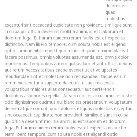
dolores et
quas
molestias
excepturi sint occaecati cupiditate non provident, similique sunt
in culpa qui officia deserunt mollitia animi, id est laborum et
dolorum fuga. Et harum quidem rerum facilis est et expedita
distinctio. Nam libero tempore, cum soluta nobis est eligendi
optio cumque nihil impedit quo minus id quod maxime placeat
facere possimus, omnis voluptas assumenda est, omnis dolor
repellendus. Temporibus autem quibusdam et aut officiis debitis
aut rerum necessitatibus saepe eveniet ut et voluptates
repudiandae sint et molestiae non recusandae. Itaque earum
rerum hic tenetur a sapiente delectus, ut aut reiciendis
voluptatibus maiores alias consequatur aut perferendis
doloribus asperiores repellat. At vero eos et accusamus et iusto
odio dignissimos ducimus qui blanditiis praesentium voluptatum
deleniti atque corrupti quos dolores et quas molestias excepturi
sint occaecati cupiditate non provident, similique sunt in culpa
qui officia deserunt mollitia animi, id est laborum et dolorum
fuga. Et harum quidem rerum facilis est et expedita distinctio.
Nam libero tempore, cum soluta nobis est eligendi optio