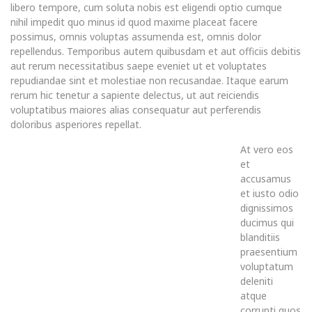
libero tempore, cum soluta nobis est eligendi optio cumque
nihil impedit quo minus id quod maxime placeat facere
possimus, omnis voluptas assumenda est, omnis dolor
repellendus. Temporibus autem quibusdam et aut officiis debitis
aut rerum necessitatibus saepe eveniet ut et voluptates
repudiandae sint et molestiae non recusandae. Itaque earum
rerum hic tenetur a sapiente delectus, ut aut reiciendis
voluptatibus maiores alias consequatur aut perferendis
doloribus asperiores repellat.
At vero eos
et
accusamus
et iusto odio
dignissimos
ducimus qui
blanditiis
praesentium
voluptatum
deleniti
atque
corrupti quos