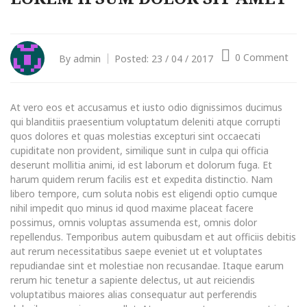
0 Comment
By
admin
Posted:
23 / 04 / 2017
At vero eos et accusamus et iusto odio dignissimos ducimus
qui blanditiis praesentium voluptatum deleniti atque corrupti
quos dolores et quas molestias excepturi sint occaecati
cupiditate non provident, similique sunt in culpa qui officia
deserunt mollitia animi, id est laborum et dolorum fuga. Et
harum quidem rerum facilis est et expedita distinctio. Nam
libero tempore, cum soluta nobis est eligendi optio cumque
nihil impedit quo minus id quod maxime placeat facere
possimus, omnis voluptas assumenda est, omnis dolor
repellendus. Temporibus autem quibusdam et aut officiis debitis
aut rerum necessitatibus saepe eveniet ut et voluptates
repudiandae sint et molestiae non recusandae. Itaque earum
rerum hic tenetur a sapiente delectus, ut aut reiciendis
voluptatibus maiores alias consequatur aut perferendis