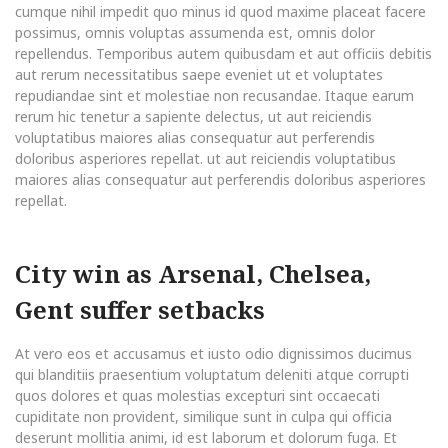
cumque nihil impedit quo minus id quod maxime placeat facere
possimus, omnis voluptas assumenda est, omnis dolor
repellendus. Temporibus autem quibusdam et aut officiis debitis
aut rerum necessitatibus saepe eveniet ut et voluptates
repudiandae sint et molestiae non recusandae. Itaque earum
rerum hic tenetur a sapiente delectus, ut aut reiciendis
voluptatibus maiores alias consequatur aut perferendis
doloribus asperiores repellat. ut aut reiciendis voluptatibus
maiores alias consequatur aut perferendis doloribus asperiores
repellat.
City win as Arsenal, Chelsea,
Gent suffer setbacks
At vero eos et accusamus et iusto odio dignissimos ducimus
qui blanditiis praesentium voluptatum deleniti atque corrupti
quos dolores et quas molestias excepturi sint occaecati
cupiditate non provident, similique sunt in culpa qui officia
deserunt mollitia animi, id est laborum et dolorum fuga. Et